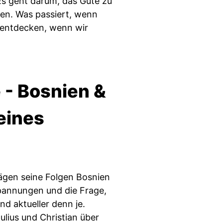
Es geht darum, das Gute zu
len. Was passiert, wenn
 entdecken, wenn wir
 - Bosnien &
eines
ägen seine Folgen Bosnien
Spannungen und die Frage,
nd aktueller denn je.
lius und Christian über