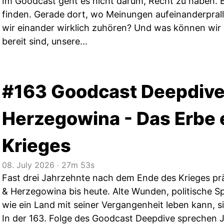
Im Goodcast geht es nicht darum, Recht zu haben. 
finden. Gerade dort, wo Meinungen aufeinanderpral
wir einander wirklich zuhören? Und was können wir
bereit sind, unsere...
#163 Goodcast Deepdive
Herzegowina - Das Erbe 
Krieges
08. July 2026
‧
27m 53s
Fast drei Jahrzehnte nach dem Ende des Krieges pr
& Herzegowina bis heute. Alte Wunden, politische 
wie ein Land mit seiner Vergangenheit leben kann, si
In der 163. Folge des Goodcast Deepdive sprechen Ju