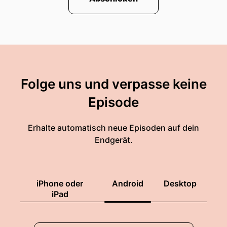
einen Rekord von achtunddreißig Komma sechs
grad gemessenen Tegel interessanterweise ein
Zehntel grad weniger in Tempelhof damals.
00:00:58: Du hast wirklich dann richtig gutes
Gedächtnis.
Folge uns und verpasse keine
00:01:00: Merkst ihr alles?
Episode
00:01:01: Einmal gelesen, ist
Erhalte automatisch neue Episoden auf dein
00:01:02: sofort ... Musst.
Endgerät.
00:01:03: Elefanten.
00:01:03: Memoriert!
iPhone oder
Android
Desktop
iPad
00:01:04: Sofort da drinne.
00:01:05: Im Memory kann man dich auch nicht