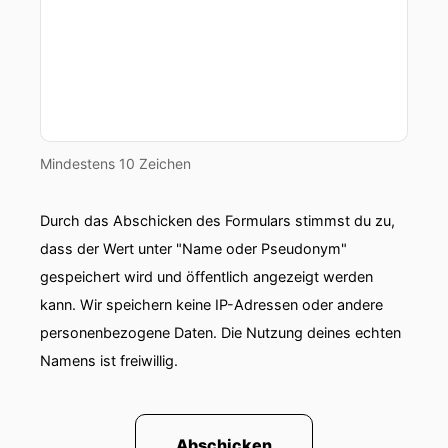
im Anfang.
00:00:38: Ja
00:00:38: ist auch... Hab gerade eben gehört,
dass am Wochenende eine Vierzig Grat werden
will.
Mindestens 10 Zeichen
00:00:43: Und ich hab gelesen das es noch nie
Durch das Abschicken des Formulars stimmst du zu,
vierzig Grad hatte.
dass der Wert unter "Name oder Pseudonym"
00:00:46: Kann ich mir nicht vorstellen, wie
gespeichert wird und öffentlich angezeigt werden
kann. Wir speichern keine IP-Adressen oder andere
00:00:47: viel mehr ist die Vorstellungskraft für?
personenbezogene Daten. Die Nutzung deines echten
00:00:48: Ich glaube es waren schon mal vierzig
Namens ist freiwillig.
00:00:49: Grad.
Abschicken
00:00:49: Einmal mich zwanzig neunzehn gab's