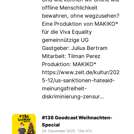
offline Menschlichkeit
bewahren, ohne wegzusehen?
Eine Produktion von MAKIKO*
für die Viva Equality
gemeinnützige UG
Gastgeber: Julius Bertram
Mitarbeit: Tilman Perez
Produktion: MAKIKO*
https://www.zeit.de/kultur/202
5-12/us-sanktionen-hateaid-
meinungsfreiheit-
diskriminierung-zensur
...
#136 Goodcast Weihnachten-
Special
24. December 2025
‧
15m 47s