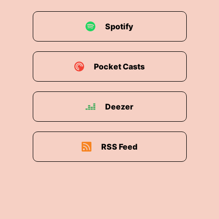
00:01:34: Wir haben gerade eben ganz kurz
darüber gesprochen das wir eine ganze Weile
Spotify
gebraucht haben um dieses Gespräch
einzutüten aus unterschiedlichen Gründen.
00:01:41: Seit du hast gesagt, dreiundzwanzig
Pocket Casts
ist glaube ich sie vierundzwantig.
00:01:43: ganz so lange ist nicht.
Deezer
00:01:44: Aber es sind ungefähr zwei Jahre.
00:01:46: Was hat sich in der Zeit verändert?
RSS Feed
00:01:48: Es hat sich sehr viel verändert auf
politischer Ebene, auf Organisationsebene und
auf privater Ebene.
00:01:54: ... um hinten anzufangen, ist meine
erste Tochter geboren.