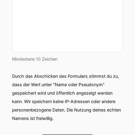
00:00:47: er hat sich über die letzten Jahre
verändert und Joint Politics hilft Menschen dort
einen guten einen besseren Zugang zu finden.
00:00:54: über Kontakte über Weiterbildung
über Ausbildungen über ein Programm und
vielleicht Das werden wir am Ende noch
Mindestens 10 Zeichen
ausleuchten.
00:01:00: Vielleicht sogar mit ein bisschen Geld?
Durch das Abschicken des Formulars stimmst du zu,
dass der Wert unter "Name oder Pseudonym"
00:01:02: Ich finde, dass das ein sehr
gespeichert wird und öffentlich angezeigt werden
interessantes Thema ist.
kann. Wir speichern keine IP-Adressen oder andere
00:01:03: Wir haben spannende Wahlen im
personenbezogene Daten. Die Nutzung deines echten
Herbst vor der Brust und wissen selber nicht so
Namens ist freiwillig.
richtig wo da die Reise hingeht.