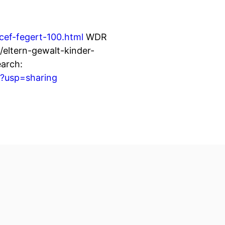
cef-fegert-100.html
WDR
/eltern-gewalt-kinder-
arch:
?usp=sharing