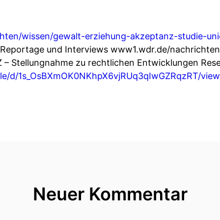
hten/wissen/gewalt-erziehung-akzeptanz-studie-uni
: Reportage und Interviews www1.wdr.de/nachrichten
 – Stellungnahme zu rechtlichen Entwicklungen Rese
m/file/d/1s_OsBXmOK0NKhpX6vjRUq3qIwGZRqzRT/view
Neuer Kommentar